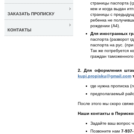
страницы паспорта (г
кем и когда выдан итп
ЗАКАЗАТЬ ПРОПИСКУ
страницы с предыдущ
ребенка не получивши
рождении (А4).
КОНТАКТЫ
Для иностранных гр
паспорта (разворот г
паспорта на рус. (при
Так же потребуется к
граждан таможенного 
2. Для оформления штам
kupi.propisku@gmail.com
т
где нужна прописка (г
предполагаемый район
После этого мы скоро свяже
Наши контакты в Пермско
Задайте ваш вопрос 
Позвоните нам
7-937